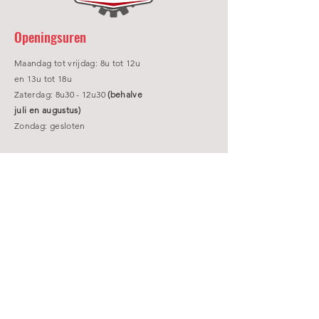
Openingsuren
Maandag tot vrijdag: 8u tot 12u
en 13u tot 18u
Zaterdag: 8u30 - 12u30
(behalve
juli en augustus)
Zondag: gesloten
Contact
015 33 95 04
garage-as@outlook.be
Battelsesteenweg 282
2800 Mechelen