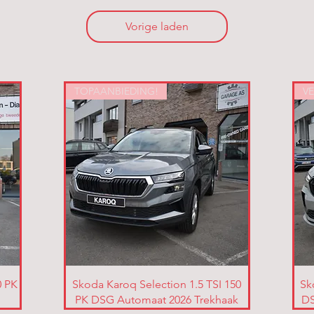
Vorige laden
TOPAANBIEDING!
V
0 PK
Skoda Karoq Selection 1.5 TSI 150
Sk
PK DSG Automaat 2026 Trekhaak
DS